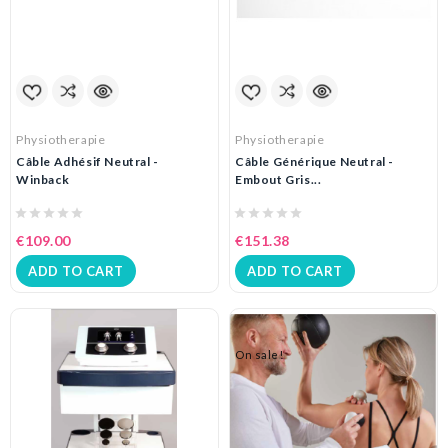
Physiotherapie
Physiotherapie
Câble Adhésif Neutral -
Câble Générique Neutral -
Winback
Embout Gris...
€109.00
€151.38
ADD TO CART
ADD TO CART
On sale!