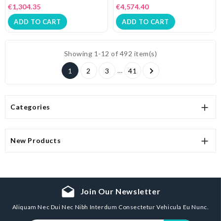
€1,304.35
€4,574.40
ADD TO CART
ADD TO CART
Showing 1-12 of 492 item(s)

…
1
2
3
41

Categories

New Products
drafts
Join Our Newsletter
Aliquam Nec Dui Nec Nibh Interdum Consectetur Vehicula Eu Nunc.