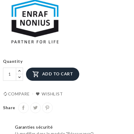
Quantity

ADD TO CART
COMPARE
WISHLIST
Share
Garanties sécurité
(à modifier dans le module "Réassurance")