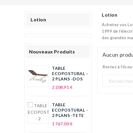
Lotion
Lotion
Achetez vos Lot
1999 de l'élect
des grandes mar
Nouveaux Produits
Aucun produ
Restez à l'écou
TABLE
ECOPOSTURAL -
2 PLANS -DOS
Prix
2 208,91 €
TABLE
ECOPOSTURAL -
2 PLANS -TETE
Prix
1 767,00 €