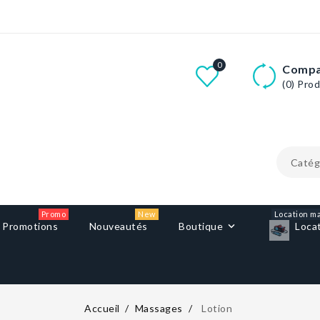
0
Compa
(0)
Prod
Promo
New
Location ma
Promotions
Nouveautés
Boutique
Loca
Accueil
Massages
Lotion