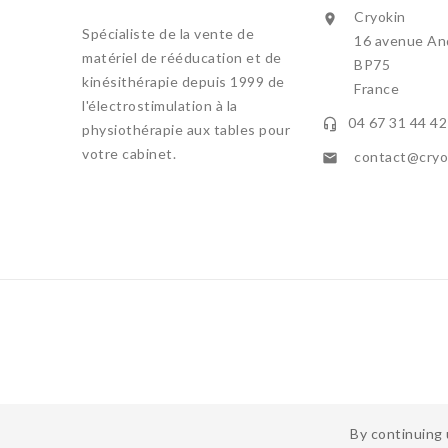
Cryokin

Spécialiste de la vente de
16 avenue And
matériel de rééducation et de
BP75
kinésithérapie depuis 1999 de
France
l'électrostimulation à la
04 67 31 44 42

physiothérapie aux tables pour
votre cabinet.
contact@cryok

By continuing 