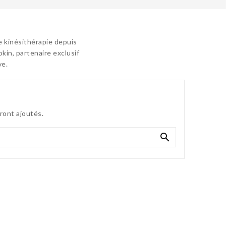
e kinésithérapie depuis
kin, partenaire exclusif
ve.
eront ajoutés.
