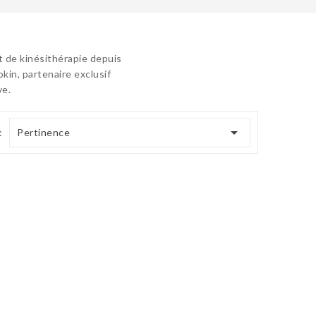
t de kinésithérapie depuis
kin, partenaire exclusif
ve.

:
Pertinence