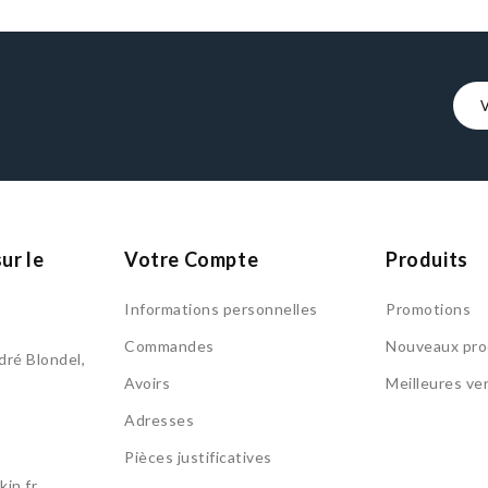
ur le
Votre Compte
Produits
Informations personnelles
Promotions
Commandes
Nouveaux pro
ré Blondel,
Avoirs
Meilleures ve
Adresses
Pièces justificatives
in.fr