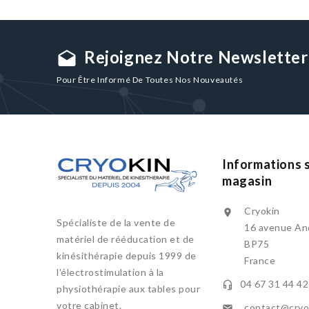
Rejoignez Notre Newsletter
drafts
Pour Être Informé De Toutes Nos Nouveautés
Informations s
magasin
Cryokin

Spécialiste de la vente de
16 avenue And
matériel de rééducation et de
BP75
kinésithérapie depuis 1999 de
France
l'électrostimulation à la
04 67 31 44 42

physiothérapie aux tables pour
votre cabinet.
contact@cryok
