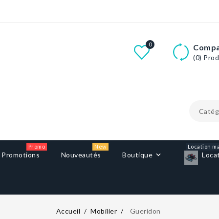
0
Compa
(0)
Prod
Promo
New
Location ma
Promotions
Nouveautés
Boutique
Loca
Accueil
Mobilier
Gueridon