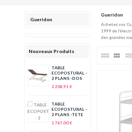
Gueridon
Gueridon
Achetez vos Gue
1999 de l'élect
des grandes mar
Nouveaux Produits
TABLE
ECOPOSTURAL -
2 PLANS -DOS
Prix
2 208,91 €
TABLE
ECOPOSTURAL -
2 PLANS -TETE
Prix
1 767,00 €