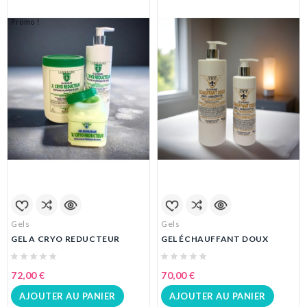
Gels
Gels
O REDUCTEUR
GEL ÉCHAUFFANT DOUX
GEL HARPAG
70,00 €
0,00 €
 AU PANIER
AJOUTER AU PANIER
AJOUTER 