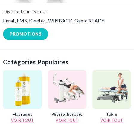
Distributeur Exclusif
Distributeur Exclusif
Distributeur Exclusif
Distributeur Exclusif
Distributeur Exclusif
Enraf, EMS, Kinetec, WINBACK, Game READY
Enraf, EMS, Kinetec, WINBACK, Game READY
Enraf, EMS, Kinetec, WINBACK, Game READY
Enraf, EMS, Kinetec, WINBACK, Game READY
Enraf, EMS, Kinetec, WINBACK, Game READY
PROMOTIONS
PROMOTIONS
PROMOTIONS
PROMOTIONS
PROMOTIONS
Catégories Populaires
Massages
Physiotherapie
Table
OIR TOUT
VOIR TOUT
VOIR TOUT
V