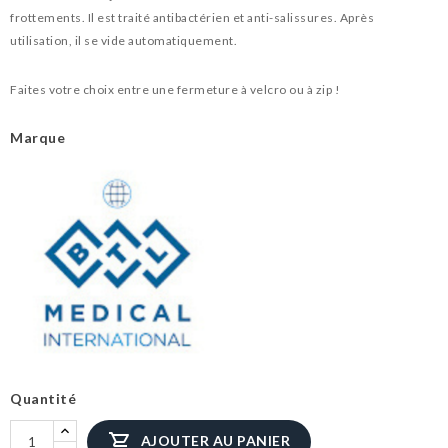
frottements. Il est trait
é
antibact
é
rien et anti-salissures. Apr
è
s
utilisation, il se vide automatiquement.
Faites votre choix entre une fermeture
à
velcro ou
à
zip !
Marque
Quantité

AJOUTER AU PANIER