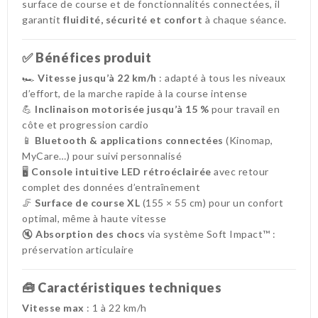
surface de course et de fonctionnalités connectées, il
garantit
fluidité, sécurité et confort
à chaque séance.
✅
Bénéfices produit
🏎️
Vitesse jusqu’à 22 km/h
: adapté à tous les niveaux
d’effort, de la marche rapide à la course intense
💪
Inclinaison motorisée jusqu’à 15 %
pour travail en
côte et progression cardio
📱
Bluetooth & applications connectées
(Kinomap,
MyCare…) pour suivi personnalisé
🖥️
Console intuitive LED rétroéclairée
avec retour
complet des données d’entraînement
🦵
Surface de course XL
(155 × 55 cm) pour un confort
optimal, même à haute vitesse
🔇
Absorption des chocs
via système Soft Impact™ :
préservation articulaire
🧰
Caractéristiques techniques
Vitesse max
: 1 à 22 km/h