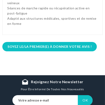
veineux
Séances de marche rapide ou récupération active en
post-fatigue
Adapté aux structures médicales, sportives et de remise
en forme
SOYEZ LE/LA PREMIER(E) À DONNER VOTRE AVIS !
drafts
Rejoignez Notre Newsletter
Pour Être Informé De Toutes Nos Nouveautés